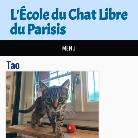
L'École du Chat Libre
du Parisis
MENU
Tao
L’ÉCOLE DU CHAT
ACTUALITÉS
ADOPTER
NOUS AIDER
CONTACT