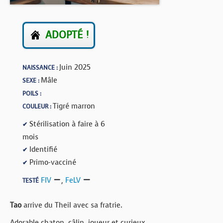
BOUTIQUE
FORUM
ADOPTÉ !
Juin 2025
NAISSANCE :
Mâle
SEXE :
POILS :
Tigré marron
COULEUR :
Stérilisation à faire à 6
✔
mois
Identifié
✔
Primo-vacciné
✔
FIV
,
FeLV
TESTÉ
Tao
arrive du Theil avec sa fratrie.
Adorable chaton, câlin, joueur et curieux