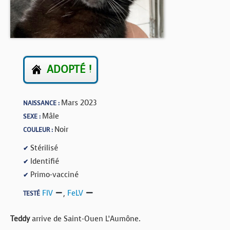
BOUTIQUE
FORUM
ADOPTÉ !
Mars 2023
NAISSANCE :
Mâle
SEXE :
Noir
COULEUR :
Stérilisé
✔
Identifié
✔
Primo-vacciné
✔
FIV
,
FeLV
TESTÉ
Teddy
arrive de Saint-Ouen L’Aumône.