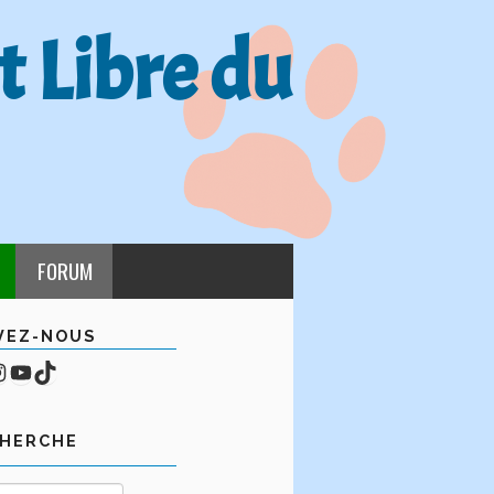
t Libre du
FORUM
VEZ-NOUS
cebook
mpte Instagram
YouTube
TikTok
CHERCHE
Rechercher :