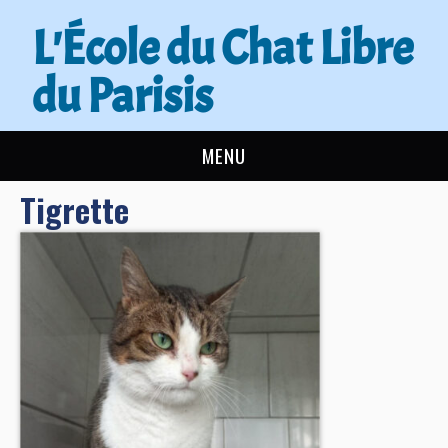
L'École du Chat Libre
du Parisis
MENU
Tigrette
L’ÉCOLE DU CHAT
ACTUALITÉS
ADOPTER
NOUS AIDER
CONTACT