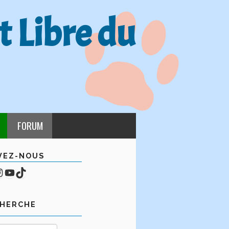
t Libre du
FORUM
VEZ-NOUS
cebook
mpte Instagram
YouTube
TikTok
CHERCHE
Rechercher :