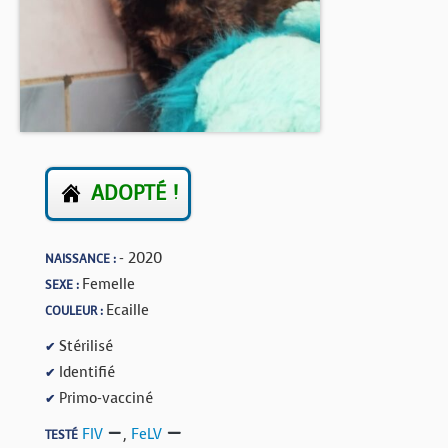
BOUTIQUE
FORUM
ADOPTÉ !
- 2020
NAISSANCE :
Femelle
SEXE :
Ecaille
COULEUR :
Stérilisé
✔
Identifié
✔
Primo-vacciné
✔
FIV
,
FeLV
TESTÉ