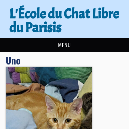
L'École du Chat Libre
du Parisis
MENU
Uno
L’ÉCOLE DU CHAT
ACTUALITÉS
ADOPTER
NOUS AIDER
CONTACT