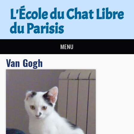
L'École du Chat Libre
du Parisis
MENU
Van Gogh
L’ÉCOLE DU CHAT
ACTUALITÉS
ADOPTER
NOUS AIDER
CONTACT