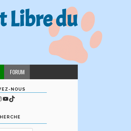
t Libre du
FORUM
VEZ-NOUS
cebook
mpte Instagram
YouTube
TikTok
CHERCHE
Rechercher :