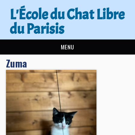
L'École du Chat Libre
du Parisis
MENU
Zuma
L’ÉCOLE DU CHAT
ACTUALITÉS
ADOPTER
NOUS AIDER
CONTACT