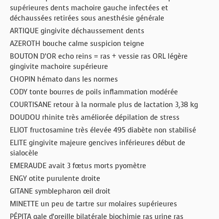
supérieures dents machoire gauche infectées et
déchaussées retirées sous anesthésie générale
ARTIQUE gingivite déchaussement dents
AZEROTH bouche calme suspicion teigne
BOUTON D’OR echo reins = ras + vessie ras ORL légère
gingivite machoire supérieure
CHOPIN hémato dans les normes
CODY tonte bourres de poils inflammation modérée
COURTISANE retour à la normale plus de lactation 3,38 kg
DOUDOU rhinite très améliorée dépilation de stress
ELIOT fructosamine très élevée 495 diabète non stabilisé
ELITE gingivite majeure gencives inférieures début de
sialocèle
EMERAUDE avait 3 fœtus morts pyomètre
ENGY otite purulente droite
GITANE symblepharon œil droit
MINETTE un peu de tartre sur molaires supérieures
PÉPITA gale d’oreille bilatérale biochimie ras urine ras