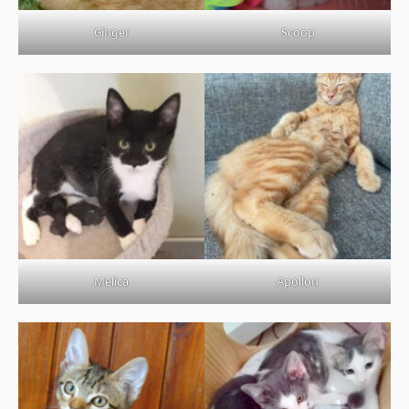
Ginger
Scoop
Melica
Apollon