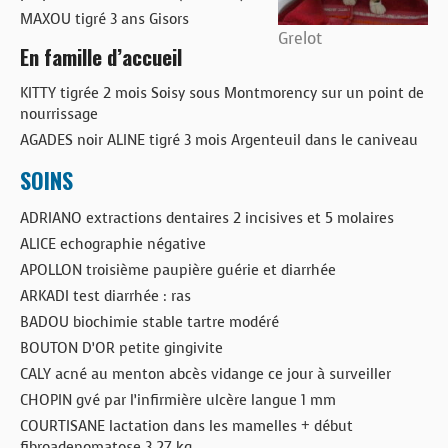
MAXOU tigré 3 ans Gisors
Grelot
En famille d’accueil
KITTY tigrée 2 mois Soisy sous Montmorency sur un point de
nourrissage
AGADES noir ALINE tigré 3 mois Argenteuil dans le caniveau
SOINS
ADRIANO extractions dentaires 2 incisives et 5 molaires
ALICE echographie négative
APOLLON troisième paupière guérie et diarrhée
ARKADI test diarrhée : ras
BADOU biochimie stable tartre modéré
BOUTON D’OR petite gingivite
CALY acné au menton abcès vidange ce jour à surveiller
CHOPIN gvé par l’infirmière ulcère langue 1 mm
COURTISANE lactation dans les mamelles + début
fibroadenomatose 3,27 kg