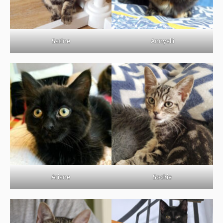
Satine
Annyelli
Ariane
Sockie