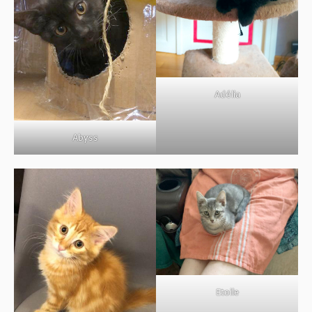
Adélia
Abyss
Etoile