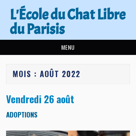
L'École du Chat Libre
du Parisis
MENU
L’ÉCOLE DU CHAT
MOIS :
AOÛT 2022
ACTUALITÉS
ADOPTER
Vendredi 26 août
NOUS AIDER
ADOPTIONS
CONTACT