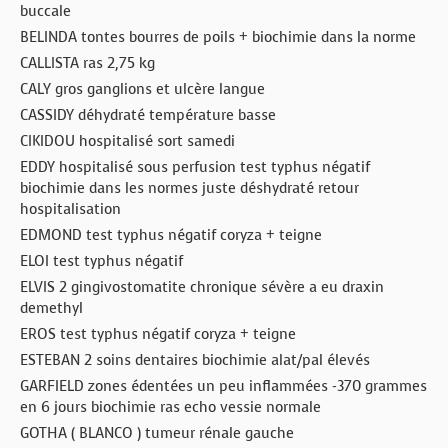
buccale
BELINDA tontes bourres de poils + biochimie dans la norme
CALLISTA ras 2,75 kg
CALY gros ganglions et ulcère langue
CASSIDY déhydraté température basse
CIKIDOU hospitalisé sort samedi
EDDY hospitalisé sous perfusion test typhus négatif
biochimie dans les normes juste déshydraté retour
hospitalisation
EDMOND test typhus négatif coryza + teigne
ELOI test typhus négatif
ELVIS 2 gingivostomatite chronique sévère a eu draxin
demethyl
EROS test typhus négatif coryza + teigne
ESTEBAN 2 soins dentaires biochimie alat/pal élevés
GARFIELD zones édentées un peu inflammées -370 grammes
en 6 jours biochimie ras echo vessie normale
GOTHA ( BLANCO ) tumeur rénale gauche