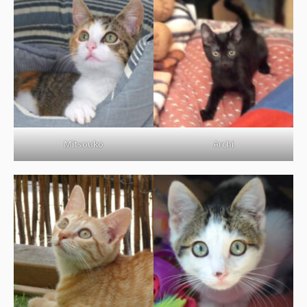
BOUTIQUE
FORUM
Mitsouko
Archi