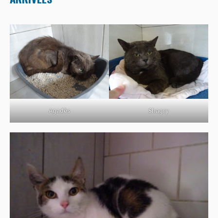
Agadès
Shagry