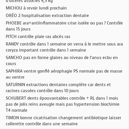
d’ulcères associés 4,5 kg
MICHOU à revoir lundi prochain
ORÉO 2 hospitalisation extraction dentaire
PHOEBE ara+antiinflammatoire crise isolée ou pas ? Contrôle
dans 15 jours
PITCH contrôle plaie ras abcès ras
RANDY contrôle dans 1 semaine on verra à le mettre sous ara
coryza important contrôle dans 1 semaine
SANCHO pas en forme glaires au niveau de l’anus ecbu en
cours
SAPHIRA ventre gonflé aérophagie PS normale pas de masse
au ventre
SATURNIN extractions dentaires complète car dents et
racines cassées contrôle dans 10 jours
SCHUBERT dents épouvantables contrôle + RL dans 1 mois
pas de jolis reins aveugle mais pas hypertension biochimie
T4 normale
TIMON bonne cicatrisation changement antibiotique laisser
collerette contrôle dans une semaine