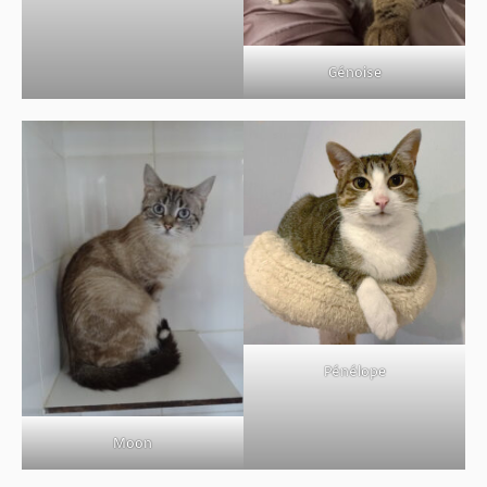
Génoise
Pénélope
Moon