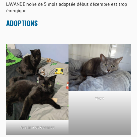
BOUTIQUE
LAVANDE noire de 5 mois adoptée début décembre est trop
énergique
FORUM
ADOPTIONS
Yuca
Gustine et Garance