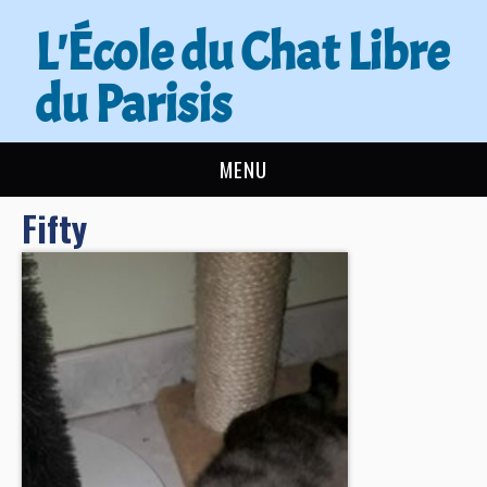
L'École du Chat Libre
du Parisis
MENU
Fifty
L’ÉCOLE DU CHAT
ACTUALITÉS
ADOPTER
NOUS AIDER
CONTACT