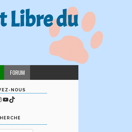
t Libre du
FORUM
VEZ-NOUS
cebook
mpte Instagram
YouTube
TikTok
CHERCHE
Rechercher :