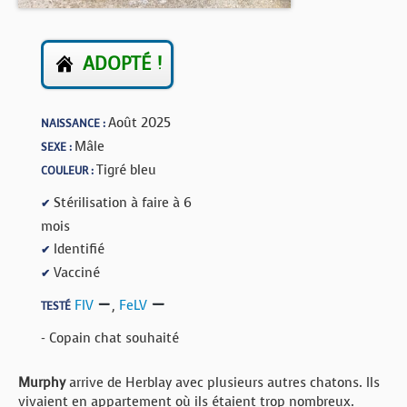
BOUTIQUE
FORUM
ADOPTÉ !
Août 2025
NAISSANCE :
Mâle
SEXE :
Tigré bleu
COULEUR :
Stérilisation à faire à 6
✔
mois
Identifié
✔
Vacciné
✔
FIV
,
FeLV
TESTÉ
- Copain chat souhaité
Murphy
arrive de Herblay avec plusieurs autres chatons. Ils
vivaient en appartement où ils étaient trop nombreux.