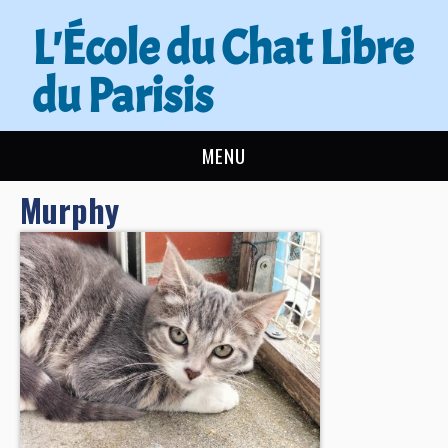
L'École du Chat Libre
du Parisis
MENU
Murphy
L’ÉCOLE DU CHAT
ACTUALITÉS
ADOPTER
NOUS AIDER
CONTACT