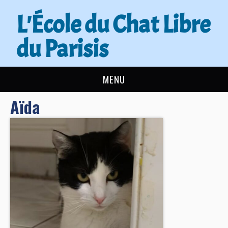
L'École du Chat Libre
du Parisis
MENU
Aïda
L’ÉCOLE DU CHAT
ACTUALITÉS
ADOPTER
NOUS AIDER
CONTACT