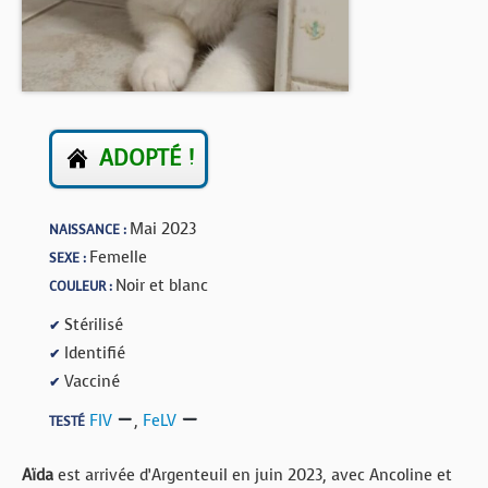
BOUTIQUE
FORUM
ADOPTÉ !
Mai 2023
NAISSANCE :
Femelle
SEXE :
Noir et blanc
COULEUR :
Stérilisé
✔
Identifié
✔
Vacciné
✔
FIV
,
FeLV
TESTÉ
Aïda
est arrivée d’Argenteuil en juin 2023, avec Ancoline et