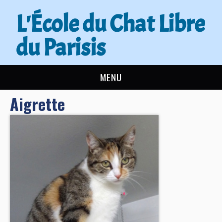
L'École du Chat Libre
du Parisis
MENU
Aigrette
L’ÉCOLE DU CHAT
ACTUALITÉS
ADOPTER
NOUS AIDER
CONTACT