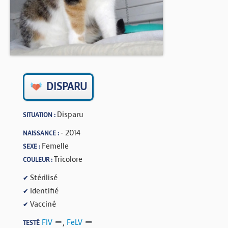
BOUTIQUE
FORUM
DISPARU
Disparu
SITUATION :
- 2014
NAISSANCE :
Femelle
SEXE :
Tricolore
COULEUR :
Stérilisé
✔
Identifié
✔
Vacciné
✔
FIV
,
FeLV
TESTÉ