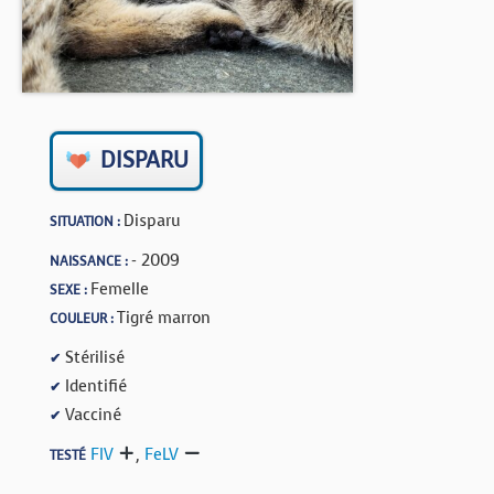
BOUTIQUE
FORUM
DISPARU
Disparu
SITUATION :
- 2009
NAISSANCE :
Femelle
SEXE :
Tigré marron
COULEUR :
Stérilisé
✔
Identifié
✔
Vacciné
✔
FIV
,
FeLV
TESTÉ