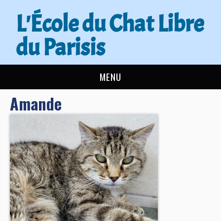
L'École du Chat Libre
du Parisis
MENU
Amande
L’ÉCOLE DU CHAT
ACTUALITÉS
ADOPTER
NOUS AIDER
CONTACT