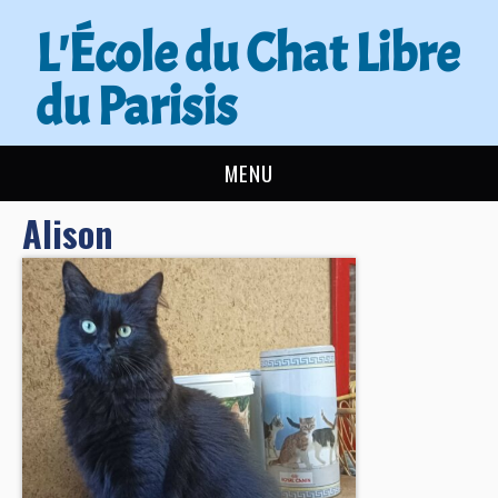
L'École du Chat Libre
du Parisis
MENU
Alison
L’ÉCOLE DU CHAT
ACTUALITÉS
ADOPTER
NOUS AIDER
CONTACT