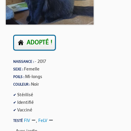
BOUTIQUE
FORUM
ADOPTÉ !
- 2017
NAISSANCE :
Femelle
SEXE :
Mi-longs
POILS :
Noir
COULEUR :
Stérilisé
✔
Identifié
✔
Vacciné
✔
FIV
,
FeLV
TESTÉ