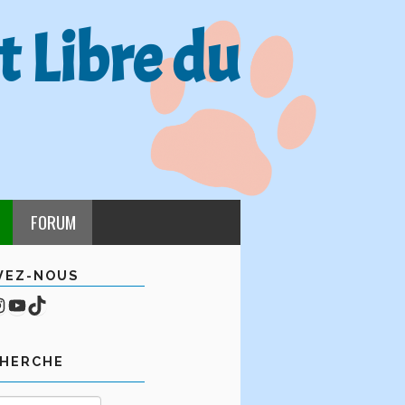
t Libre du
FORUM
VEZ-NOUS
cebook
mpte Instagram
YouTube
TikTok
CHERCHE
Rechercher :