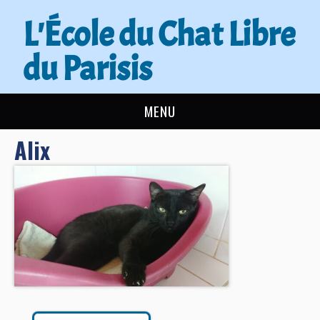
L'École du Chat Libre
du Parisis
MENU
Alix
L’ÉCOLE DU CHAT
ACTUALITÉS
ADOPTER
NOUS AIDER
CONTACT