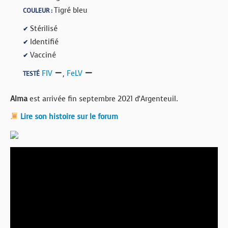
Tigré bleu
COULEUR :
Stérilisé
✔
Identifié
✔
Vacciné
✔
FIV
,
FeLV
TESTÉ
Alma
est arrivée fin septembre 2021 d’Argenteuil.
Lire son histoire sur le forum