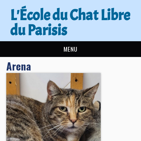
L'École du Chat Libre
du Parisis
MENU
Arena
L’ÉCOLE DU CHAT
ACTUALITÉS
ADOPTER
NOUS AIDER
CONTACT