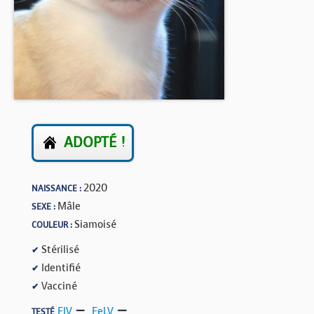
BOUTIQUE
FORUM
ADOPTÉ !
2020
NAISSANCE :
Mâle
SEXE :
Siamoisé
COULEUR :
Stérilisé
✔
Identifié
✔
Vacciné
✔
FIV
,
FeLV
TESTÉ