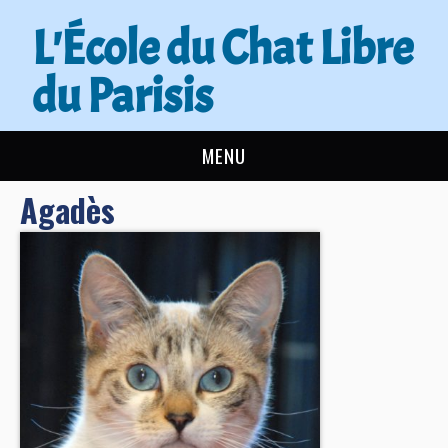
L'École du Chat Libre
du Parisis
MENU
Agadès
L’ÉCOLE DU CHAT
ACTUALITÉS
ADOPTER
NOUS AIDER
CONTACT