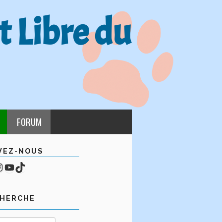
t Libre du
FORUM
VEZ-NOUS
cebook
mpte Instagram
YouTube
TikTok
CHERCHE
Rechercher :