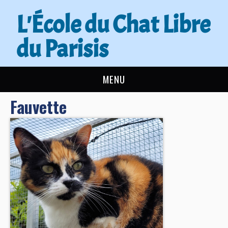
L'École du Chat Libre
du Parisis
MENU
Fauvette
L’ÉCOLE DU CHAT
ACTUALITÉS
ADOPTER
NOUS AIDER
CONTACT