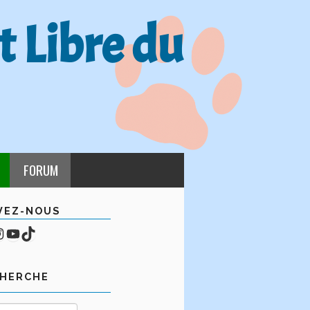
t Libre du
FORUM
VEZ-NOUS
cebook
mpte Instagram
YouTube
TikTok
CHERCHE
Rechercher :