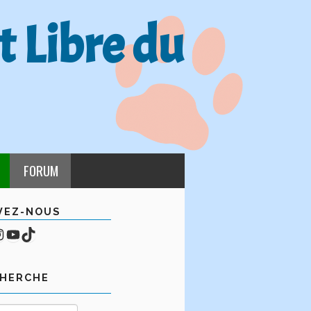
t Libre du
FORUM
VEZ-NOUS
cebook
mpte Instagram
YouTube
TikTok
CHERCHE
Rechercher :