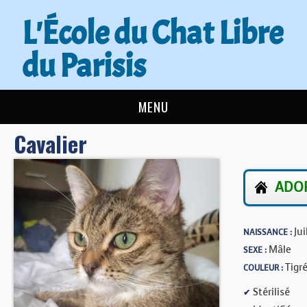
L'École du Chat Libre
du Parisis
MENU
Cavalier
L’ÉCOLE DU CHAT
ACTUALITÉS
ADOP
ADOPTER
Jui
NAISSANCE :
NOUS AIDER
Mâle
SEXE :
Tigr
COULEUR :
CONTACT
Stérilisé
✔