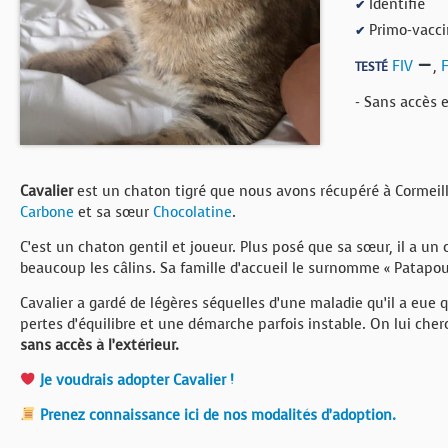
Identifié
✔
BOUTIQUE
Primo-vacci
✔
FORUM
FIV
,
TESTÉ
- Sans accès 
Cavalier
est un chaton tigré que nous avons récupéré à Cormeille
Carbone
et sa sœur
Chocolatine
.
C’est un chaton gentil et joueur. Plus posé que sa sœur, il a un
beaucoup les câlins. Sa famille d’accueil le surnomme « Patapouf
Cavalier a gardé de légères séquelles d’une maladie qu’il a eue qu
pertes d’équilibre et une démarche parfois instable. On lui che
sans accès à l’extérieur.
Je voudrais adopter Cavalier !
Prenez connaissance ici de nos modalités d’adoption.