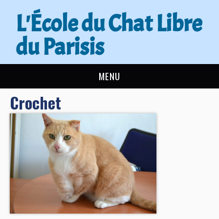
L'École du Chat Libre
du Parisis
MENU
Crochet
L’ÉCOLE DU CHAT
ACTUALITÉS
ADOPTER
NOUS AIDER
CONTACT