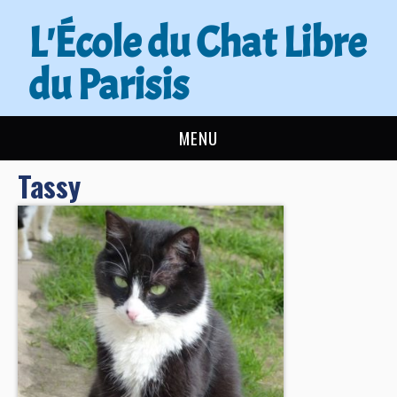
L'École du Chat Libre
du Parisis
MENU
Tassy
L’ÉCOLE DU CHAT
ACTUALITÉS
ADOPTER
NOUS AIDER
CONTACT