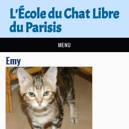
L'École du Chat Libre
du Parisis
MENU
Emy
L’ÉCOLE DU CHAT
ACTUALITÉS
ADOPTER
NOUS AIDER
CONTACT