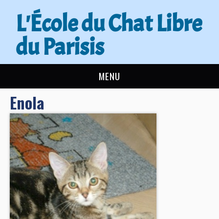
L'École du Chat Libre
du Parisis
MENU
Enola
L’ÉCOLE DU CHAT
ACTUALITÉS
ADOPTER
NOUS AIDER
CONTACT