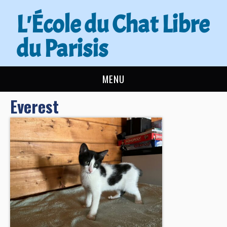
L'École du Chat Libre
du Parisis
MENU
Everest
L’ÉCOLE DU CHAT
ACTUALITÉS
ADOPTER
NOUS AIDER
CONTACT