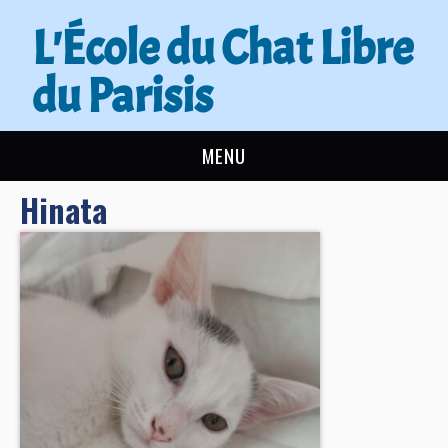
L'École du Chat Libre
du Parisis
MENU
Hinata
L’ÉCOLE DU CHAT
ACTUALITÉS
ADOPTER
NOUS AIDER
CONTACT