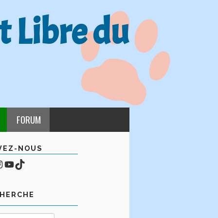
t Libre du
FORUM
VEZ-NOUS
cebook
mpte Instagram
YouTube
TikTok
CHERCHE
Rechercher :