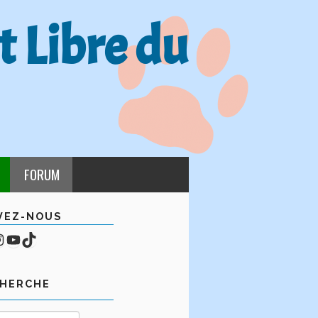
t Libre du
FORUM
VEZ-NOUS
cebook
mpte Instagram
YouTube
TikTok
CHERCHE
Rechercher :