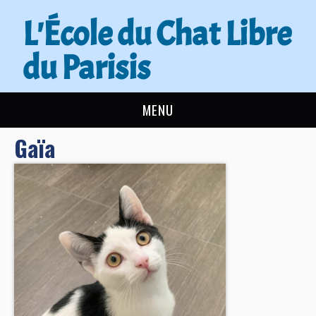
L'École du Chat Libre
du Parisis
MENU
Gaïa
L’ÉCOLE DU CHAT
ACTUALITÉS
ADOPTER
NOUS AIDER
CONTACT