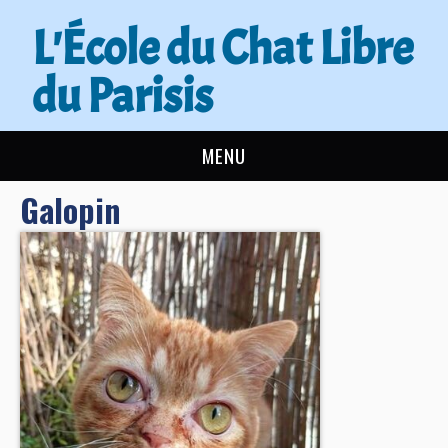
L'École du Chat Libre
du Parisis
MENU
Galopin
L’ÉCOLE DU CHAT
ACTUALITÉS
ADOPTER
NOUS AIDER
CONTACT