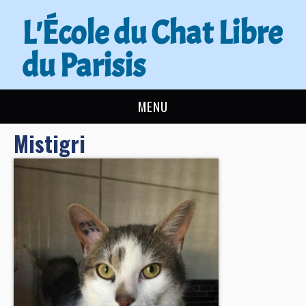
L'École du Chat Libre
du Parisis
MENU
Mistigri
L’ÉCOLE DU CHAT
ACTUALITÉS
ADOPTER
NOUS AIDER
CONTACT