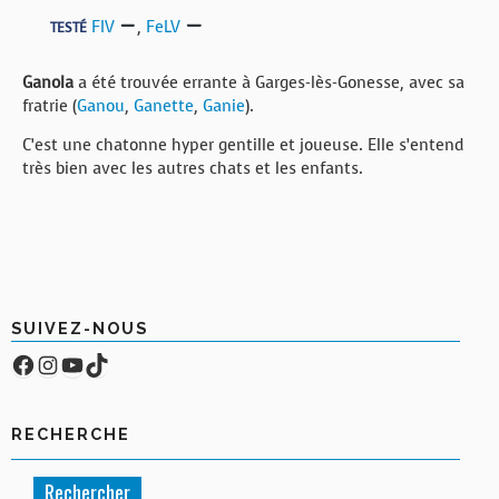
FIV
,
FeLV
TESTÉ
Ganola
a été trouvée errante à Garges-lès-Gonesse, avec sa
fratrie (
Ganou
,
Ganette
,
Ganie
).
C’est une chatonne hyper gentille et joueuse. Elle s’entend
très bien avec les autres chats et les enfants.
SUIVEZ-NOUS
Facebook
Compte Instagram
YouTube
TikTok
RECHERCHE
Rechercher :