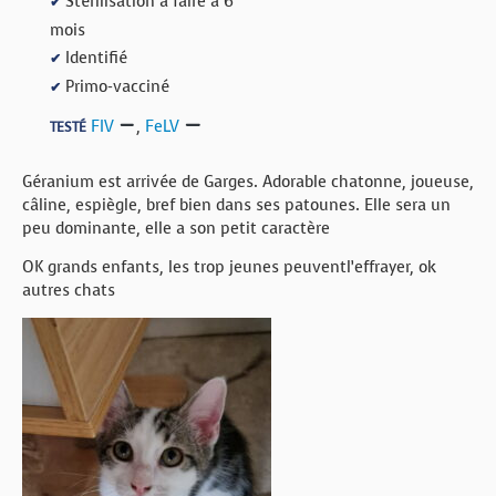
Stérilisation à faire à 6
✔
mois
Identifié
✔
Primo-vacciné
✔
FIV
,
FeLV
TESTÉ
Géranium est arrivée de Garges. Adorable chatonne, joueuse,
câline, espiègle, bref bien dans ses patounes. Elle sera un
peu dominante, elle a son petit caractère
OK grands enfants, les trop jeunes peuventl’effrayer, ok
autres chats