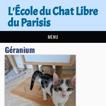
L'École du Chat Libre
du Parisis
MENU
Géranium
L’ÉCOLE DU CHAT
ACTUALITÉS
ADOPTER
NOUS AIDER
CONTACT