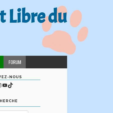
t Libre du
FORUM
VEZ-NOUS
cebook
mpte Instagram
YouTube
TikTok
CHERCHE
Rechercher :