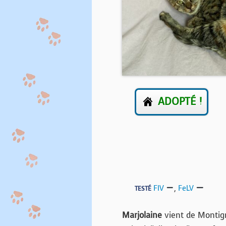
ADOPTÉ !
FIV
,
FeLV
TESTÉ
Marjolaine
vient de Montign