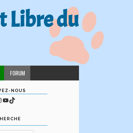
t Libre du
FORUM
VEZ-NOUS
cebook
mpte Instagram
YouTube
TikTok
CHERCHE
Rechercher :