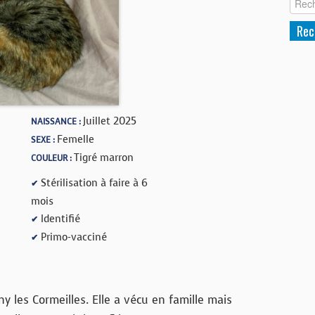
Juillet 2025
NAISSANCE :
Femelle
SEXE :
Tigré marron
COULEUR :
Stérilisation à faire à 6
✔
mois
Identifié
✔
Primo-vacciné
✔
y les Cormeilles. Elle a vécu en famille mais