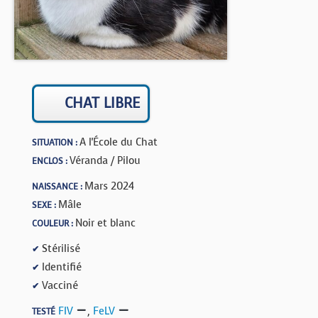
BOUTIQUE
FORUM
CHAT LIBRE
A l'École du Chat
SITUATION :
Véranda / Pilou
ENCLOS :
Mars 2024
NAISSANCE :
Mâle
SEXE :
Noir et blanc
COULEUR :
Stérilisé
✔
Identifié
✔
Vacciné
✔
FIV
,
FeLV
TESTÉ