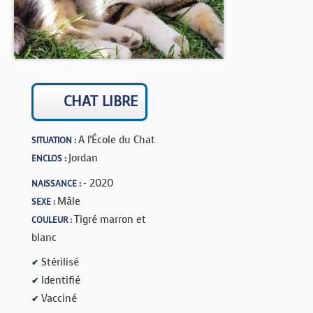
BOUTIQUE
FORUM
CHAT LIBRE
A l'École du Chat
SITUATION :
Jordan
ENCLOS :
- 2020
NAISSANCE :
Mâle
SEXE :
Tigré marron et
COULEUR :
blanc
Stérilisé
✔
Identifié
✔
Vacciné
✔