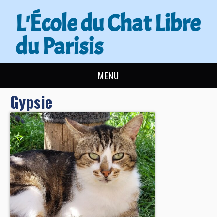
L'École du Chat Libre
du Parisis
MENU
Gypsie
L’ÉCOLE DU CHAT
ACTUALITÉS
ADOPTER
NOUS AIDER
CONTACT