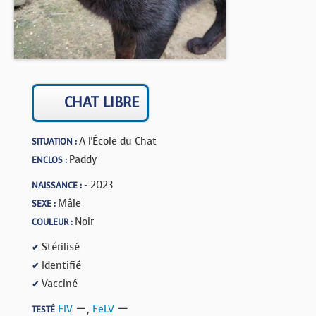
BOUTIQUE
FORUM
CHAT LIBRE
A l'École du Chat
SITUATION :
Paddy
ENCLOS :
- 2023
NAISSANCE :
Mâle
SEXE :
Noir
COULEUR :
Stérilisé
✔
Identifié
✔
Vacciné
✔
FIV
,
FeLV
TESTÉ