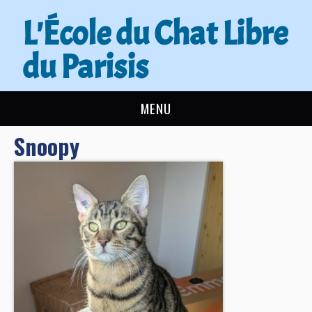
L'École du Chat Libre
du Parisis
MENU
Snoopy
L’ÉCOLE DU CHAT
ACTUALITÉS
ADOPTER
NOUS AIDER
CONTACT