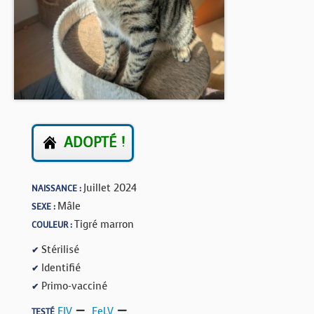
BOUTIQUE
FORUM
ADOPTÉ !
Juillet 2024
NAISSANCE :
Mâle
SEXE :
Tigré marron
COULEUR :
Stérilisé
✔
Identifié
✔
Primo-vacciné
✔
FIV
,
FeLV
TESTÉ