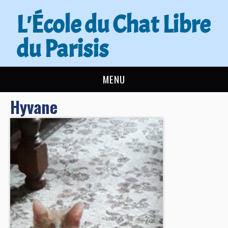
L'École du Chat Libre
du Parisis
MENU
Hyvane
L’ÉCOLE DU CHAT
ACTUALITÉS
ADOPTER
NOUS AIDER
CONTACT